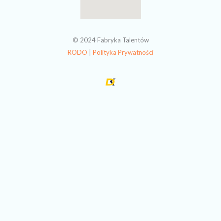
o
g
o
r
k
a
m
© 2024 Fabryka Talentów
RODO
|
Polityka Prywatności