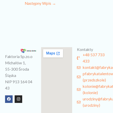
Następny Wpis
→
Kontakty
+48 537 733
Faktoria Sp.zo.o
433
Michałów 1,
kontakt@fabryka
55-300 Środa
pfabrykatalento
Śląska
(przedszkole)
NIP 913 164 04
kolonie@fabryka
43
(kolonie)
F
I
urodziny@fabryk
a
n
c
s
(urodziny)
e
t
b
a