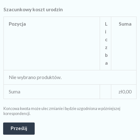
Szacunkowy koszt urodzin
Pozycja
L
Suma
i
c
z
b
a
Nie wybrano produktów.
Suma
zł0,00
Końcowa kwota może ulec zmianie i będzie uzgodniona w póżniejszej
korespondencji.
Prześlij