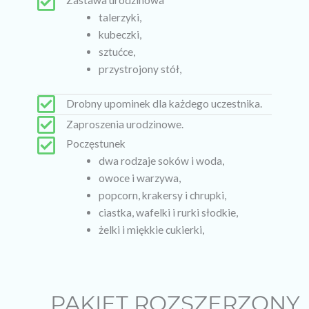
talerzyki,
kubeczki,
sztućce,
przystrojony stół,
Drobny upominek dla każdego uczestnika.
Zaproszenia urodzinowe.
Poczęstunek
dwa rodzaje soków i woda,
owoce i warzywa,
popcorn, krakersy i chrupki,
ciastka, wafelki i rurki słodkie,
żelki i miękkie cukierki,
PAKIET ROZSZERZONY