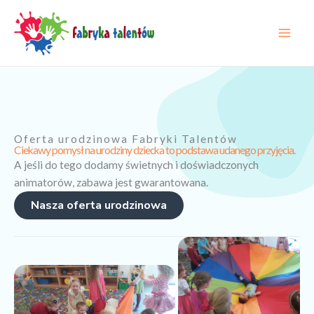
Przejdź
treści
do
treści
Oferta urodzinowa Fabryki Talentów
Ciekawy pomysł na urodziny dziecka to podstawa udanego przyjęcia.
A jeśli do tego dodamy świetnych i doświadczonych
animatorów, zabawa jest gwarantowana.
Nasza oferta urodzinowa