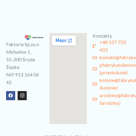
Kontakty
+48 537 733
Faktoria Sp.zo.o
433
Michałów 1,
kontakt@fabryka
55-300 Środa
pfabrykatalento
Śląska
(przedszkole)
NIP 913 164 04
kolonie@fabryka
43
(kolonie)
F
I
urodziny@fabryk
a
n
c
s
(urodziny)
e
t
b
a
o
g
o
r
k
a
m