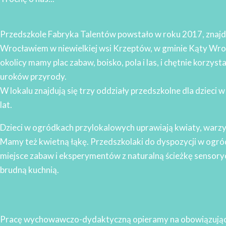
Przedszkole Fabryka Talentów powstało w roku 2017, znajdu
Wrocławiem w niewielkiej wsi Krzeptów, w gminie Kąty Wr
okolicy mamy plac zabaw, boisko, pola i las, i chętnie korzyst
uroków przyrody.
W lokalu znajdują się trzy oddziały przedszkolne dla dzieci w
lat.
Dzieci w ogródkach przylokalowych uprawiają kwiaty, warzyw
Mamy też kwietną łąkę. Przedszkolaki do dyspozycji w ogr
miejsce zabaw i eksperymentów z naturalną ścieżkę sensory
brudną kuchnią.
Pracę wychowawczo-dydaktyczną opieramy na obowiązując