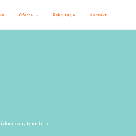
ka
Oferta
Rekrutacja
Kontakt
ła i domowa atmosfera.