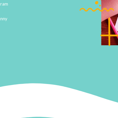
gram
Anny