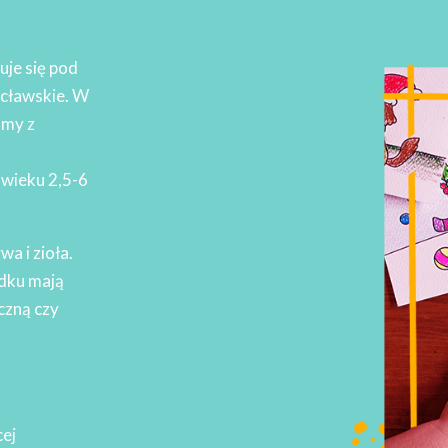
je się pod
ocławskie. W
amy z
 wieku 2,5-6
a i zioła.
ódku mają
czną czy
ej