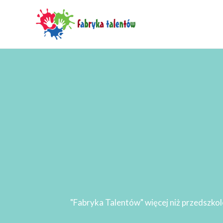
Przejdź
treści
do
treści
"Fabryka Talentów" więcej niż przedszkol